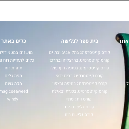
אתר
בית ספר לגלישה
כלים באתר
קורס קייטסרפינג בתל אביב ובת ים
מושגים במטאורולוג
קורס קייטסרפינג בהרצליה ובמרכז
כלים לתחזיות רוח וג
קורס קייטסרפינג בנתניה חוף פולג
תחזית רוח
קורס קייטסרפינג בבית ינאי
מפת גלים
ל
קורס קייטסרפינג בחיפה ובצפון
מכמ גשם
קורס קייטסרפינג בכנרת ובאילת
magicseaweed
קורס ווינג סרף
windy
קורס גלישת גלים
קורס גלישת רוח