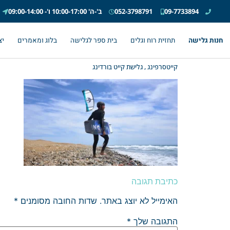
09-7733894
052-3798791
ב'-ה' 10:00-17:00 ו'- 09:00-14:00
חנות גלישה
תחזית רוח וגלים
בית ספר לגלישה
בלוג ומאמרים
יצ
קייטסרפינג , גלישת קייט בורדינג
כתיבת תגובה
האימייל לא יוצג באתר.
שדות החובה מסומנים
*
התגובה שלך
*