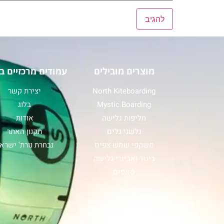
מוצרים מובילים
עמודים מרכזיים ב
North Kiteboarding
יצירת קשר
Mystic Boarding
בלוג
חליפות גלישה
אודות
גלשני גלים
תקנון האתר
משקפי שמש צפים
נבחרת נורת' ישרא
ביגוד ואביזרי גלישה
סאפים