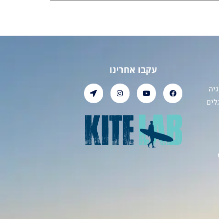
עקבו אחרינו
יה
לים