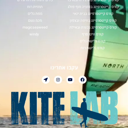
קורס קייטסרפינג בנתניה חוף פולג
תחזית רוח
קורס קייטסרפינג בבית ינאי
מפת גלים
קורס קייטסרפינג בחיפה ובצפון
מכמ גשם
קורס קייטסרפינג בכנרת ובאילת
magicseaweed
קורס ווינג סרף
windy
קורס גלישת גלים
קורס גלישת רוח
עקבו אחרינו