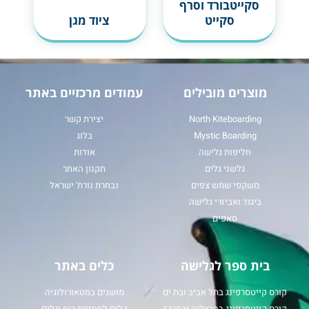
סקייטבורד וסרף
סקייט
ציוד מגן
מוצרים מובילים
עמודים מרכזיים באתר
North Kiteboarding
יצירת קשר
Mystic Boarding
בלוג
חליפות גלישה
אודות
גלשני גלים
תקנון האתר
משקפי שמש צפים
נבחרת נורת' ישראל
ביגוד ואביזרי גלישה
סאפים
בית ספר לגלישה
כלים באתר
קורס קייטסרפינג בתל אביב ובת ים
מושגים במטאורולוגיה
קורס קייטסרפינג בהרצליה ובמרכז
כלים לתחזיות רוח וגלים