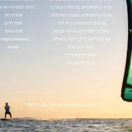
קורס קייטסרפינג בהרצליה ובמרכז
כלים לתחזיות רוח וג
קורס קייטסרפינג בנתניה חוף פולג
תחזית רוח
קורס קייטסרפינג בבית ינאי
מפת גלים
ל
קורס קייטסרפינג בחיפה ובצפון
מכמ גשם
קורס קייטסרפינג בכנרת ובאילת
magicseaweed
קורס ווינג סרף
windy
קורס גלישת גלים
קורס גלישת רוח
כל הזכויות שמורות לקייט לאב - KITE LAB
מבית קפיטן