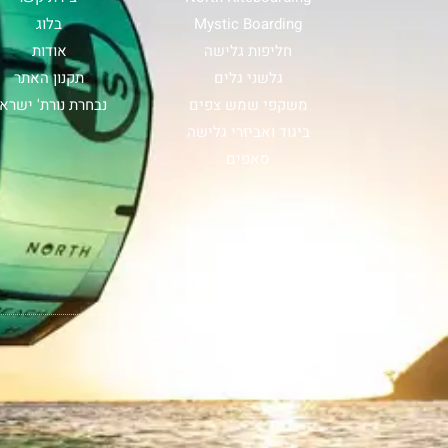
Mystic Boarding
בלוג
חליפות גלישה
אודות
גלשני גלים
תקנון האתר
משקפי שמש צפים
נבחרת נורת' ישרא
ביגוד ואביזרי גלישה
סאפים