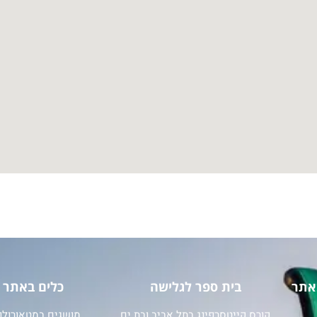
אתר
בית ספר לגלישה
כלים באתר
קורס קייטסרפינג בתל אביב ובת ים
מושגים במטאורולוג