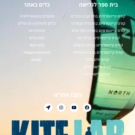
בית ספר לגלישה
כלים באתר
קורס קייטסרפינג בתל אביב ובת ים
מושגים במטאורולוגיה
קורס קייטסרפינג בהרצליה ובמרכז
כלים לתחזיות רוח וגלים
קורס קייטסרפינג בנתניה חוף פולג
תחזית רוח
קורס קייטסרפינג בבית ינאי
מפת גלים
קורס קייטסרפינג בחיפה ובצפון
מכמ גשם
קורס קייטסרפינג בכנרת ובאילת
magicseaweed
קורס ווינג סרף
windy
קורס גלישת גלים
קורס גלישת רוח
עקבו אחרינו