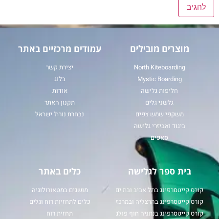
מוצרים מובילים
עמודים מרכזיים באתר
North Kiteboarding
יצירת קשר
Mystic Boarding
בלוג
חליפות גלישה
אודות
גלשני גלים
תקנון האתר
משקפי שמש צפים
נבחרת נורת' ישראל
ביגוד ואביזרי גלישה
סאפים
בית ספר לגלישה
כלים באתר
קורס קייטסרפינג בתל אביב ובת ים
מושגים במטאורולוגיה
קורס קייטסרפינג בהרצליה ובמרכז
כלים לתחזיות רוח וגלים
קורס קייטסרפינג בנתניה חוף פולג
תחזית רוח