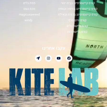
קורס קייטסרפינג בבית ינאי
מפת גלים
קורס קייטסרפינג בחיפה ובצפון
מכמ גשם
קורס קייטסרפינג בכנרת ובאילת
magicseaweed
קורס ווינג סרף
windy
קורס גלישת גלים
קורס גלישת רוח
עקבו אחרינו