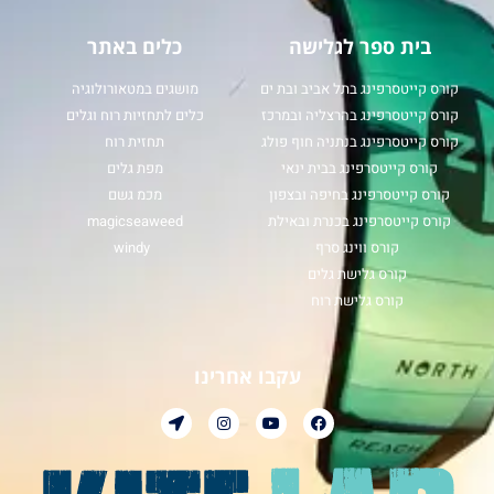
בית ספר לגלישה
כלים באתר
קורס קייטסרפינג בתל אביב ובת ים
מושגים במטאורולוגיה
קורס קייטסרפינג בהרצליה ובמרכז
כלים לתחזיות רוח וגלים
קורס קייטסרפינג בנתניה חוף פולג
תחזית רוח
קורס קייטסרפינג בבית ינאי
מפת גלים
קורס קייטסרפינג בחיפה ובצפון
מכמ גשם
קורס קייטסרפינג בכנרת ובאילת
magicseaweed
קורס ווינג סרף
windy
קורס גלישת גלים
קורס גלישת רוח
עקבו אחרינו