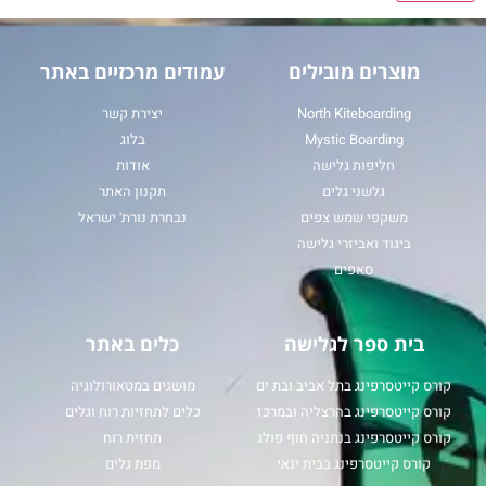
מוצרים מובילים
עמודים מרכזיים באתר
North Kiteboarding
יצירת קשר
Mystic Boarding
בלוג
חליפות גלישה
אודות
גלשני גלים
תקנון האתר
משקפי שמש צפים
נבחרת נורת' ישראל
ביגוד ואביזרי גלישה
סאפים
בית ספר לגלישה
כלים באתר
קורס קייטסרפינג בתל אביב ובת ים
מושגים במטאורולוגיה
קורס קייטסרפינג בהרצליה ובמרכז
כלים לתחזיות רוח וגלים
קורס קייטסרפינג בנתניה חוף פולג
תחזית רוח
קורס קייטסרפינג בבית ינאי
מפת גלים