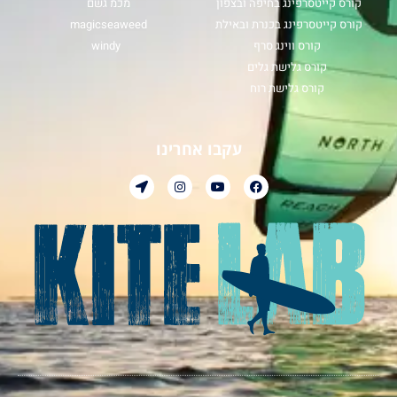
קורס קייטסרפינג בחיפה ובצפון
מכמ גשם
קורס קייטסרפינג בכנרת ובאילת
magicseaweed
קורס ווינג סרף
windy
קורס גלישת גלים
קורס גלישת רוח
עקבו אחרינו