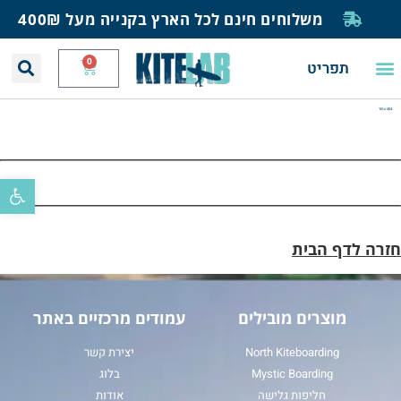
משלוחים חינם לכל הארץ בקנייה מעל 400₪
0
תפריט
יצירת קשר
תחזית רוח וגלים
חנות גלישה
בית ספר לגלישה
בלוג ומאמרים
404 עמוד
404 – עמוד לא נמצא
פתח סרגל
חזרה לדף הבית
מוצרים מובילים
עמודים מרכזיים באתר
North Kiteboarding
יצירת קשר
Mystic Boarding
בלוג
חליפות גלישה
אודות