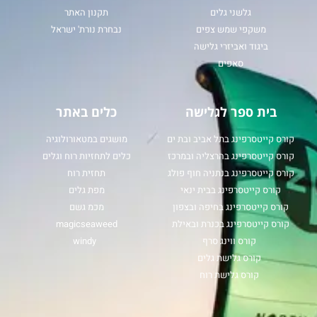
גלשני גלים
תקנון האתר
משקפי שמש צפים
נבחרת נורת' ישראל
ביגוד ואביזרי גלישה
סאפים
בית ספר לגלישה
כלים באתר
קורס קייטסרפינג בתל אביב ובת ים
מושגים במטאורולוגיה
קורס קייטסרפינג בהרצליה ובמרכז
כלים לתחזיות רוח וגלים
קורס קייטסרפינג בנתניה חוף פולג
תחזית רוח
קורס קייטסרפינג בבית ינאי
מפת גלים
קורס קייטסרפינג בחיפה ובצפון
מכמ גשם
קורס קייטסרפינג בכנרת ובאילת
magicseaweed
קורס ווינג סרף
windy
קורס גלישת גלים
קורס גלישת רוח