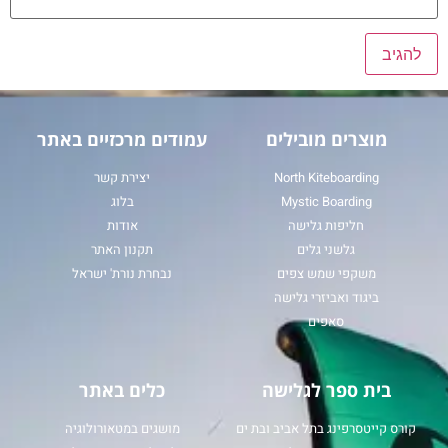
מוצרים מובילים
עמודים מרכזיים באתר
North Kiteboarding
יצירת קשר
Mystic Boarding
בלוג
חליפות גלישה
אודות
גלשני גלים
תקנון האתר
משקפי שמש צפים
נבחרת נורת' ישראל
ביגוד ואביזרי גלישה
סאפים
בית ספר לגלישה
כלים באתר
קורס קייטסרפינג בתל אביב ובת ים
מושגים במטאורולוגיה