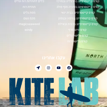
קורס קייטסרפינג בהרצליה ובמרכז
כלים לתחזיות רוח וגלים
קורס קייטסרפינג בנתניה חוף פולג
תחזית רוח
קורס קייטסרפינג בבית ינאי
מפת גלים
קורס קייטסרפינג בחיפה ובצפון
מכמ גשם
קורס קייטסרפינג בכנרת ובאילת
magicseaweed
קורס ווינג סרף
windy
קורס גלישת גלים
קורס גלישת רוח
עקבו אחרינו