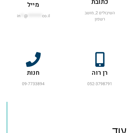
כתובת
מייל
השיבולים 2, מושב
in
**
@
********
co.il
רשפון
רן רוה
חנות
09-7733894
052-3798791
וד