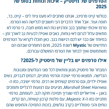
פזים של מיסטיק – איכות ונוחות בטופ של
20
לשי קייט סרפינג, אנחנו סוחבים לא מעט ציוד לים – קייט, בר,
ה ועוד. אבל אחד הדברים הכי חשובים לגלישה הוא הטרפז.
ז איכותי שתומך בגב ומרגיש נוח הוא ממש חובה, כי טרפז לא
ים עלול לגרום לאי-נוחות, כאבים ואפילו לבעיות גב לאורך זמן –
וחד אם כבר יש לכם רגישות בגב. כאן תוכלו לקרוא על הטרפזים
שים של
Mystic
לשנת 2025, מהם החומרים שבהם הם
משים ואיך לבחור את הטרפז המושלם עבורכם.
ו טרפזים יש בליין של מיסטיק ל-2025?
חר של מיסטיק מגוון ומתאים לכל סוגי הגולשים וסגנונות
ישה. תמצאו טרפזי ישיבה וטרפזי מתניים, דגמים לגברים, נשים
ילו ילדים, וגם טרפזים קשיחים או רכים. טרפזי ישיבה, כמו ה-
Marshall Sheet Harn
, מגיעים עם רצועות לרגליים ותומכים
ן – אידיאליים למי שצריך תמיכה חזקה לגב. לעומתם, טרפזי
יים כמו ה-
Majestic X
, עם פלטת קרבון קשיחה, הם קלים,
ים והכי פופולריים בקרב גולשים, בזכות התמיכה והחופש שהם