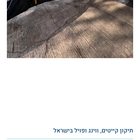
יקון קייטים, ווינג ופויל בישראל