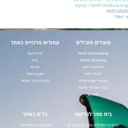
North Kiteb ו Mystic
16/01/
לי"
מוצרים מובילים
עמודים מרכזיים באתר
North Kiteboarding
יצירת קשר
Mystic Boarding
בלוג
חליפות גלישה
אודות
גלשני גלים
תקנון האתר
משקפי שמש צפים
נבחרת נורת' ישראל
ביגוד ואביזרי גלישה
סאפים
בית ספר לגלישה
כלים באתר
קורס קייטסרפינג בתל אביב ובת ים
מושגים במטאורולוגיה