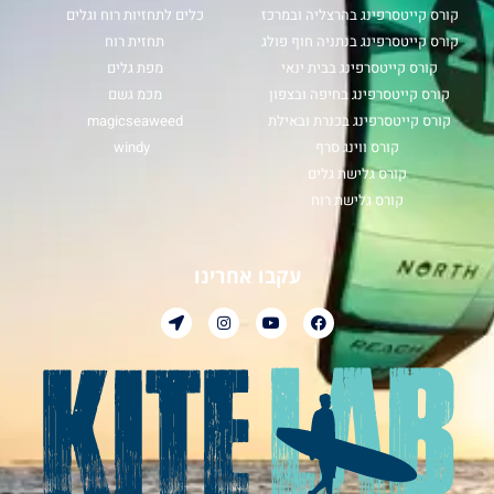
קורס קייטסרפינג בהרצליה ובמרכז
כלים לתחזיות רוח וגלים
קורס קייטסרפינג בנתניה חוף פולג
תחזית רוח
קורס קייטסרפינג בבית ינאי
מפת גלים
קורס קייטסרפינג בחיפה ובצפון
מכמ גשם
קורס קייטסרפינג בכנרת ובאילת
magicseaweed
קורס ווינג סרף
windy
קורס גלישת גלים
קורס גלישת רוח
עקבו אחרינו