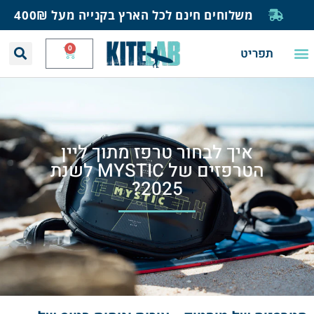
משלוחים חינם לכל הארץ בקנייה מעל 400₪
0
תפריט
רת קשר
ת רוח וגלים
ות גלישה
 ספר לגלישה
וג ומאמרים
פ
איך לבחור טרפז מתוך ליין
הטרפזים של MYSTIC לשנת
2025?