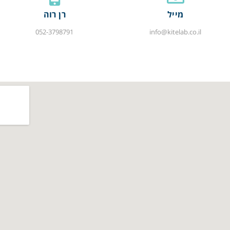
מייל
רן רוה
052-3798791
info@kitelab.co.il