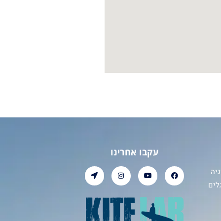
עקבו אחרינו
יה
לים