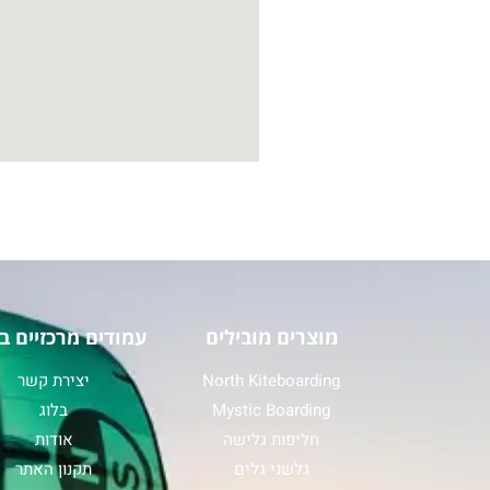
מוצרים מובילים
עמודים מרכזיים ב
North Kiteboarding
יצירת קשר
Mystic Boarding
בלוג
חליפות גלישה
אודות
גלשני גלים
תקנון האתר