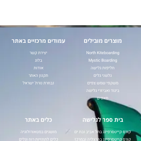
מוצרים מובילים
עמודים מרכזיים באתר
North Kiteboarding
יצירת קשר
Mystic Boarding
בלוג
חליפות גלישה
אודות
גלשני גלים
תקנון האתר
משקפי שמש צפים
נבחרת נורת' ישראל
ביגוד ואביזרי גלישה
סאפים
בית ספר לגלישה
כלים באתר
קורס קייטסרפינג בתל אביב ובת ים
מושגים במטאורולוגיה
קורס קייטסרפינג בהרצליה ובמרכז
כלים לתחזיות רוח וגלים