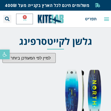
משלוחים חינם לכל הארץ בקנייה מעל 400₪
0
תפריט
יצירת קשר
תחזית רוח וגלים
חנות גלישה
בית ספר לגלישה
בלוג ומאמרים
גלשן לקייטסרפינג
פתח סרגל