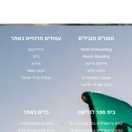
מוצרים מובילים
עמודים מרכזיים באתר
North Kiteboarding
יצירת קשר
Mystic Boarding
בלוג
חליפות גלישה
אודות
גלשני גלים
תקנון האתר
משקפי שמש צפים
נבחרת נורת' ישראל
ביגוד ואביזרי גלישה
סאפים
בית ספר לגלישה
כלים באתר
קורס קייטסרפינג בתל אביב ובת ים
מושגים במטאורולוגיה
קורס קייטסרפינג בהרצליה ובמרכז
כלים לתחזיות רוח וגלים