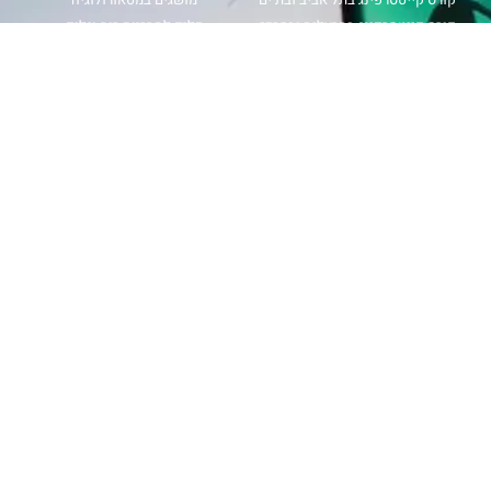
קורס קייטסרפינג בהרצליה ובמרכז
כלים לתחזיות רוח וגלים
קורס קייטסרפינג בנתניה חוף פולג
תחזית רוח
קורס קייטסרפינג בבית ינאי
מפת גלים
קורס קייטסרפינג בחיפה ובצפון
מכמ גשם
קורס קייטסרפינג בכנרת ובאילת
magicseaweed
קורס ווינג סרף
windy
קורס גלישת גלים
קורס גלישת רוח
עקבו אחרינו