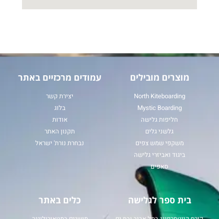
מוצרים מובילים
עמודים מרכזיים באתר
North Kiteboarding
יצירת קשר
Mystic Boarding
בלוג
חליפות גלישה
אודות
גלשני גלים
תקנון האתר
משקפי שמש צפים
נבחרת נורת' ישראל
ביגוד ואביזרי גלישה
סאפים
בית ספר לגלישה
כלים באתר
קורס קייטסרפינג בתל אביב ובת ים
מושגים במטאורולוגיה