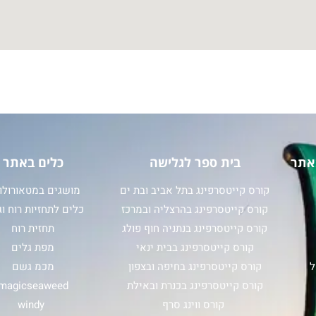
אתר
בית ספר לגלישה
כלים באתר
קורס קייטסרפינג בתל אביב ובת ים
מושגים במטאורולוג
קורס קייטסרפינג בהרצליה ובמרכז
כלים לתחזיות רוח וג
קורס קייטסרפינג בנתניה חוף פולג
תחזית רוח
קורס קייטסרפינג בבית ינאי
מפת גלים
ל
קורס קייטסרפינג בחיפה ובצפון
מכמ גשם
קורס קייטסרפינג בכנרת ובאילת
magicseaweed
קורס ווינג סרף
windy