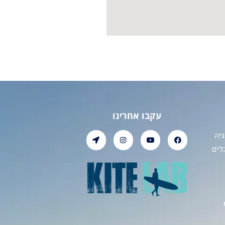
עקבו אחרינו
יה
לים