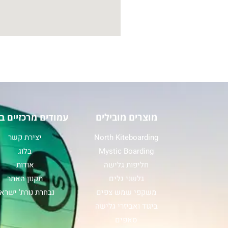
מוצרים מובילים
עמודים מרכזיים ב
North Kiteboarding
יצירת קשר
Mystic Boarding
בלוג
חליפות גלישה
אודות
גלשני גלים
תקנון האתר
משקפי שמש צפים
נבחרת נורת' ישרא
ביגוד ואביזרי גלישה
סאפים