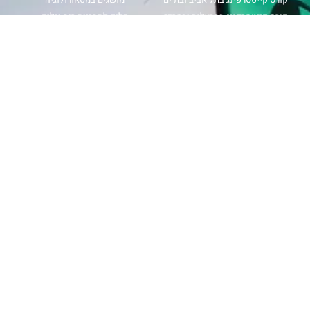
קורס קייטסרפינג בהרצליה ובמרכז
כלים לתחזיות רוח וגלים
קורס קייטסרפינג בנתניה חוף פולג
תחזית רוח
קורס קייטסרפינג בבית ינאי
מפת גלים
קורס קייטסרפינג בחיפה ובצפון
מכמ גשם
קורס קייטסרפינג בכנרת ובאילת
magicseaweed
קורס ווינג סרף
windy
קורס גלישת גלים
קורס גלישת רוח
עקבו אחרינו