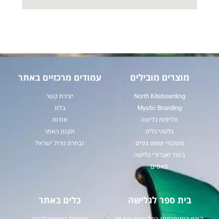
מוצרים מובילים
עמודים מרכזיים באתר
North Kiteboarding
יצירת קשר
Mystic Boarding
בלוג
חליפות גלישה
אודות
גלשני גלים
תקנון האתר
משקפי שמש צפים
נבחרת נורת' ישראל
ביגוד ואביזרי גלישה
סאפים
בית ספר לגלישה
כלים באתר
קורס קייטסרפינג בתל אביב ובת ים
מושגים במטאורולוגיה