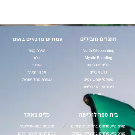
מוצרים מובילים
עמודים מרכזיים באתר
North Kiteboarding
יצירת קשר
Mystic Boarding
בלוג
חליפות גלישה
אודות
גלשני גלים
תקנון האתר
משקפי שמש צפים
נבחרת נורת' ישראל
ביגוד ואביזרי גלישה
סאפים
בית ספר לגלישה
כלים באתר
קורס קייטסרפינג בתל אביב ובת ים
מושגים במטאורולוגיה
קורס קייטסרפינג בהרצליה ובמרכז
כלים לתחזיות רוח וגלים