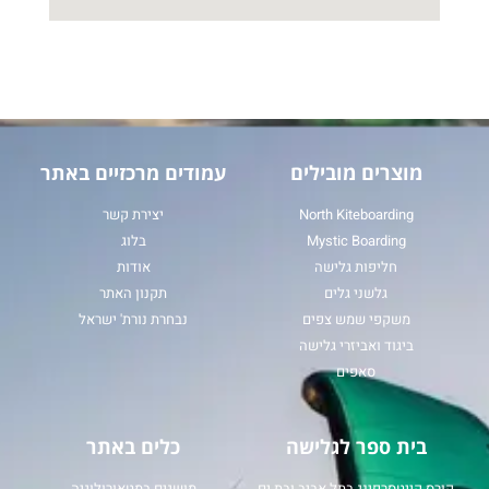
מוצרים מובילים
עמודים מרכזיים באתר
North Kiteboarding
יצירת קשר
Mystic Boarding
בלוג
חליפות גלישה
אודות
גלשני גלים
תקנון האתר
משקפי שמש צפים
נבחרת נורת' ישראל
ביגוד ואביזרי גלישה
סאפים
בית ספר לגלישה
כלים באתר
קורס קייטסרפינג בתל אביב ובת ים
מושגים במטאורולוגיה