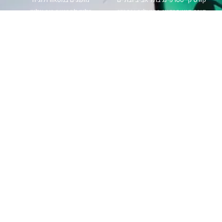
קורס קייטסרפינג בהרצליה ובמרכז
כלים לתחזיות רוח וגלים
קורס קייטסרפינג בנתניה חוף פולג
תחזית רוח
קורס קייטסרפינג בבית ינאי
מפת גלים
קורס קייטסרפינג בחיפה ובצפון
מכמ גשם
קורס קייטסרפינג בכנרת ובאילת
magicseaweed
קורס ווינג סרף
windy
קורס גלישת גלים
קורס גלישת רוח
עקבו אחרינו