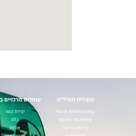
מוצרים מובילים
עמודים מרכזיים ב
North Kiteboarding
יצירת קשר
Mystic Boarding
בלוג
חליפות גלישה
אודות
גלשני גלים
תקנון האתר