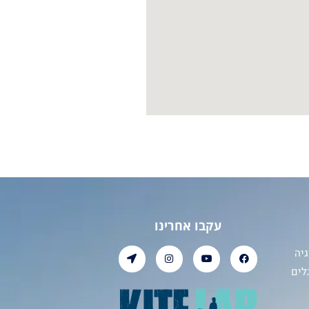
עקבו אחרינו
יה
לים