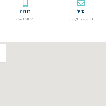
מייל
רן רוה
052-3798791
info@kitelab.co.il