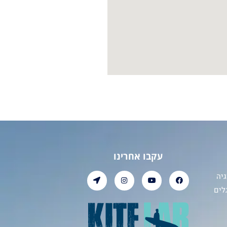
עקבו אחרינו
יה
לים