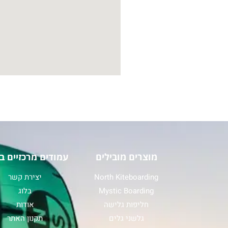
מוצרים מובילים
עמודים מרכזיים ב
North Kiteboarding
יצירת קשר
Mystic Boarding
בלוג
חליפות גלישה
אודות
גלשני גלים
תקנון האתר