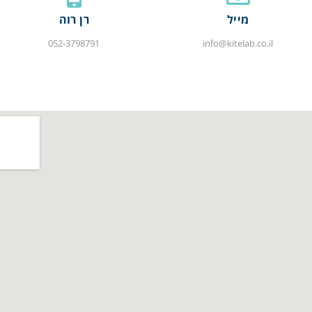
מייל
רן רוה
052-3798791
info@kitelab.co.il