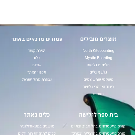
מוצרים מובילים
עמודים מרכזיים באתר
North Kiteboarding
יצירת קשר
Mystic Boarding
בלוג
חליפות גלישה
אודות
גלשני גלים
תקנון האתר
משקפי שמש צפים
נבחרת נורת' ישראל
ביגוד ואביזרי גלישה
סאפים
בית ספר לגלישה
כלים באתר
קורס קייטסרפינג בתל אביב ובת ים
מושגים במטאורולוגיה
קורס קייטסרפינג בהרצליה ובמרכז
כלים לתחזיות רוח וגלים