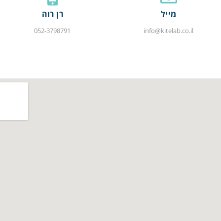
מייל
רן רוה
052-3798791
info@kitelab.co.il