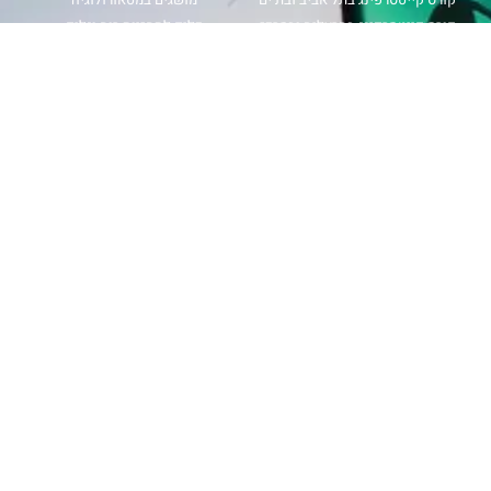
קורס קייטסרפינג בהרצליה ובמרכז
כלים לתחזיות רוח וגלים
קורס קייטסרפינג בנתניה חוף פולג
תחזית רוח
קורס קייטסרפינג בבית ינאי
מפת גלים
קורס קייטסרפינג בחיפה ובצפון
מכמ גשם
קורס קייטסרפינג בכנרת ובאילת
magicseaweed
קורס ווינג סרף
windy
קורס גלישת גלים
קורס גלישת רוח
עקבו אחרינו