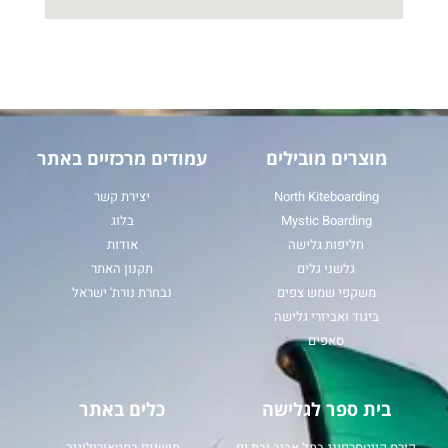
מוצרים מובילים
עמודים מרכזיים באתר
North Kiteboarding
יצירת קשר
Mystic Boarding
בלוג
חליפות גלישה
אודות
גלשני גלים
תקנון האתר
משקפי שמש צפים
נבחרת נורת' ישראל
ביגוד ואביזרי גלישה
סאפים
בית ספר לגלישה
כלים באתר
קורס קייטסרפינג בתל אביב ובת ים
מושגים במטאורולוגיה