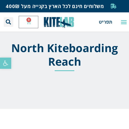
משלוחים חינם לכל הארץ בקנייה מעל 400₪
0
תפריט
יצירת קשר
תחזית רוח וגלים
חנות גלישה
בית ספר לגלישה
בלוג ומאמרים
North Kiteboarding
Reach
פתח סרגל