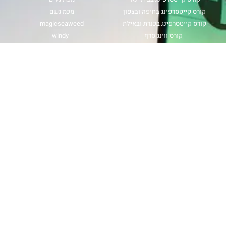
קורס קייטסרפינג בחיפה ובצפון
מכמ גשם
קורס קייטסרפינג בכנרת ובאילת
magicseaweed
קורס ווינג סרף
windy
קורס גלישת גלים
קורס גלישת רוח
עקבו אחרינו