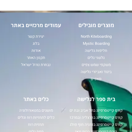
מוצרים מובילים
עמודים מרכזיים באתר
North Kiteboarding
יצירת קשר
Mystic Boarding
בלוג
חליפות גלישה
אודות
גלשני גלים
תקנון האתר
משקפי שמש צפים
נבחרת נורת' ישראל
ביגוד ואביזרי גלישה
סאפים
בית ספר לגלישה
כלים באתר
קורס קייטסרפינג בתל אביב ובת ים
מושגים במטאורולוגיה
קורס קייטסרפינג בהרצליה ובמרכז
כלים לתחזיות רוח וגלים
קורס קייטסרפינג בנתניה חוף פולג
תחזית רוח
קורס קייטסרפינג בבית ינאי
מפת גלים