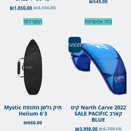
₪
545.00
₪
1,850.00
₪
4,100.00
בחר אפשרויות
הוסף לסל
מבצע!
North Carve 2022 קיט
תיק גלשן מתנפח Mystic
קארב SALE PACIFIC
Helium 6'3
BLUE
₪
660.00
₪
3,990.00
₪
6,700.00