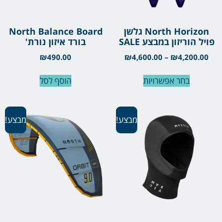
North Horizon גלשן
North Balance Board
פויל הוריזון במבצע SALE
בורד איזון נורת'
₪
490.00
₪
4,600.00
–
₪
4,200.00
בחר אפשרויות
הוסף לסל
מבצע!
מבצע!