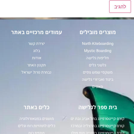
מוצרים מובילים
עמודים מרכזיים באתר
North Kiteboarding
יצירת קשר
Mystic Boarding
בלוג
חליפות גלישה
אודות
גלשני גלים
תקנון האתר
משקפי שמש צפים
נבחרת נורת' ישראל
ביגוד ואביזרי גלישה
סאפים
בית ספר לגלישה
כלים באתר
קורס קייטסרפינג בתל אביב ובת ים
מושגים במטאורולוגיה
קורס קייטסרפינג בהרצליה ובמרכז
כלים לתחזיות רוח וגלים
קורס קייטסרפינג בנתניה חוף פולג
תחזית רוח