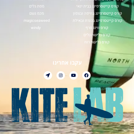
קורס קייטסרפינג בבית ינאי
מפת גלים
קורס קייטסרפינג בחיפה ובצפון
מכמ גשם
קורס קייטסרפינג בכנרת ובאילת
magicseaweed
קורס ווינג סרף
windy
קורס גלישת גלים
קורס גלישת רוח
עקבו אחרינו