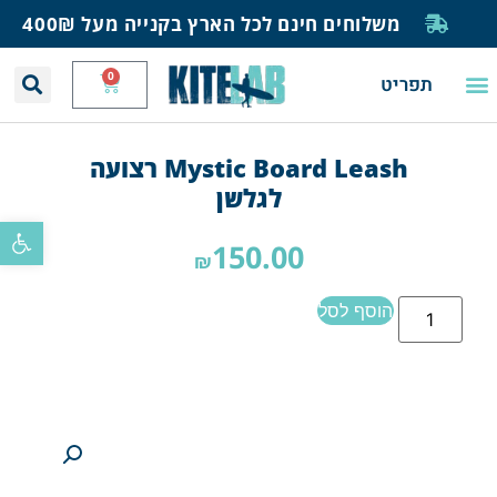
משלוחים חינם לכל הארץ בקנייה מעל 400₪
0
תפריט
יצירת קשר
תחזית רוח וגלים
חנות גלישה
בית ספר לגלישה
בלוג ומאמרים
Mystic Board Leash רצועה
לגלשן
פתח סרגל
150.00
₪
הוסף לסל