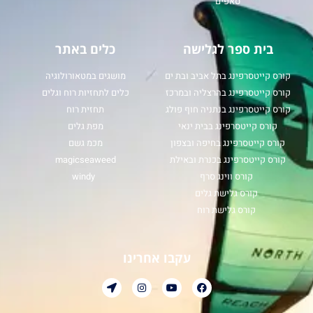
סאפים
בית ספר לגלישה
כלים באתר
קורס קייטסרפינג בתל אביב ובת ים
מושגים במטאורולוגיה
קורס קייטסרפינג בהרצליה ובמרכז
כלים לתחזיות רוח וגלים
קורס קייטסרפינג בנתניה חוף פולג
תחזית רוח
קורס קייטסרפינג בבית ינאי
מפת גלים
קורס קייטסרפינג בחיפה ובצפון
מכמ גשם
קורס קייטסרפינג בכנרת ובאילת
magicseaweed
קורס ווינג סרף
windy
קורס גלישת גלים
קורס גלישת רוח
עקבו אחרינו