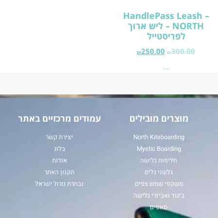
HandlePass Leash –
NORTH – ליש ארוך
לפריסטייל
250.00
300.00
₪
₪
הוסף לסל
מוצרים מובילים
עמודים מרכזיים באתר
North Kiteboarding
יצירת קשר
Mystic Boarding
בלוג
חליפות גלישה
אודות
גלשני גלים
תקנון האתר
משקפי שמש צפים
נבחרת נורת' ישראל
ביגוד ואביזרי גלישה
סאפים