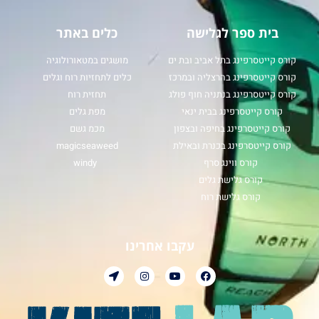
בית ספר לגלישה
כלים באתר
קורס קייטסרפינג בתל אביב ובת ים
מושגים במטאורולוגיה
קורס קייטסרפינג בהרצליה ובמרכז
כלים לתחזיות רוח וגלים
קורס קייטסרפינג בנתניה חוף פולג
תחזית רוח
קורס קייטסרפינג בבית ינאי
מפת גלים
קורס קייטסרפינג בחיפה ובצפון
מכמ גשם
קורס קייטסרפינג בכנרת ובאילת
magicseaweed
קורס ווינג סרף
windy
קורס גלישת גלים
קורס גלישת רוח
עקבו אחרינו