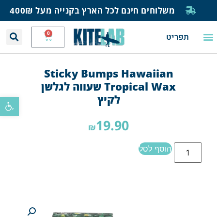
משלוחים חינם לכל הארץ בקנייה מעל 400₪
0
תפריט
יצירת קשר
תחזית רוח וגלים
חנות גלישה
בית ספר לגלישה
בלוג ומאמרים
Sticky Bumps Hawaiian
Tropical Wax שעווה לגלשן
לקיץ
פתח סרגל
19.90
₪
הוסף לסל