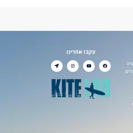
עקבו אחרינו
יה
לים