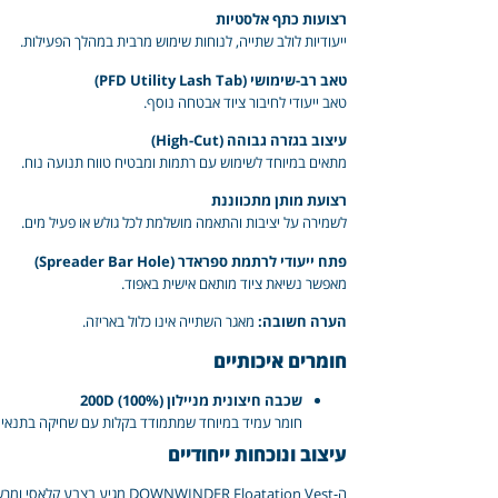
רצועות כתף אלסטיות
ייעודיות לולב שתייה, לנוחות שימוש מרבית במהלך הפעילות.
טאב רב-שימושי (PFD Utility Lash Tab)
טאב ייעודי לחיבור ציוד אבטחה נוסף.
עיצוב בגזרה גבוהה (High-Cut)
מתאים במיוחד לשימוש עם רתמות ומבטיח טווח תנועה נוח.
רצועת מותן מתכווננת
לשמירה על יציבות והתאמה מושלמת לכל גולש או פעיל מים.
פתח ייעודי לרתמת ספראדר (Spreader Bar Hole)
מאפשר נשיאת ציוד מותאם אישית באפוד.
הערה חשובה:
מאגר השתייה אינו כלול באריזה.
חומרים איכותיים
שכבה חיצונית מניילון 200D (100%)
חומר עמיד במיוחד שמתמודד בקלות עם שחיקה בתנאים 
עיצוב ונוכחות ייחודיים
ה-DOWNWINDER Floatation Vest מגיע בצבע קלאסי ומרשים של