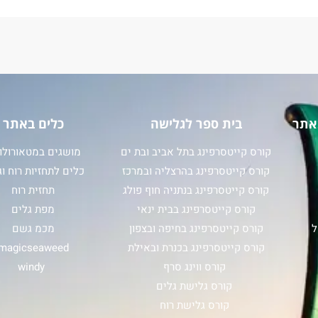
אתר
בית ספר לגלישה
כלים באתר
קורס קייטסרפינג בתל אביב ובת ים
מושגים במטאורולוג
קורס קייטסרפינג בהרצליה ובמרכז
כלים לתחזיות רוח וג
קורס קייטסרפינג בנתניה חוף פולג
תחזית רוח
קורס קייטסרפינג בבית ינאי
מפת גלים
ל
קורס קייטסרפינג בחיפה ובצפון
מכמ גשם
קורס קייטסרפינג בכנרת ובאילת
magicseaweed
קורס ווינג סרף
windy
קורס גלישת גלים
קורס גלישת רוח