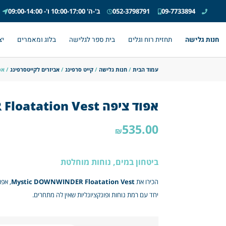
09-7733894
052-3798791
ב'-ה' 10:00-17:00 ו'- 09:00-14:00
חנות גלישה
תחזית רוח וגלים
בית ספר לגלישה
בלוג ומאמרים
יצ
עמוד הבית
/
חנות גלישה
/
קייט סרפינג
/
אביזרים לקייטסרפינג
/ אפוד ציפה st
אפוד ציפה Mystic DOWNWINDER Floatation Vest
535.00
₪
ביטחון במים, נוחות מוחלטת
הכירו את
Mystic DOWNWINDER Floatation Vest
, אפ
יחד עם רמת נוחות ופונקציונליות שאין לה מתחרים.