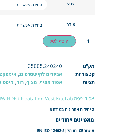
צבע
מידה
הוסף לסל
מק"ט
35005.240240
אביזרים לקייטסרפינג
אימפקט 
קטגוריות
,
אפוד מציף
מציף
רוח
מיסטיק
תגיות
,
,
,
אפוד ציפה Mystic DOWNWINDER Floatation Vest KiteLab
2 יחידות אחרונות במידה S!
מאפיינים ייחודיים
אישור CE ותו תקן EN ISO 12402-5