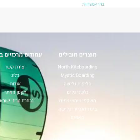
בחר אפשרויות
מוצרים מובילים
עמודים מרכזיים ב
North Kiteboarding
יצירת קשר
Mystic Boarding
בלוג
חליפות גלישה
אודות
גלשני גלים
תקנון האתר
משקפי שמש צפים
נבחרת נורת' ישרא
ביגוד ואביזרי גלישה
סאפים