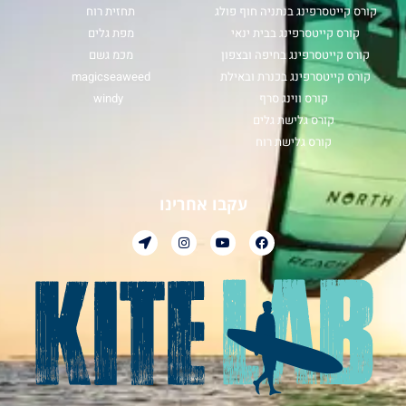
קורס קייטסרפינג בנתניה חוף פולג
תחזית רוח
קורס קייטסרפינג בבית ינאי
מפת גלים
קורס קייטסרפינג בחיפה ובצפון
מכמ גשם
קורס קייטסרפינג בכנרת ובאילת
magicseaweed
קורס ווינג סרף
windy
קורס גלישת גלים
קורס גלישת רוח
עקבו אחרינו