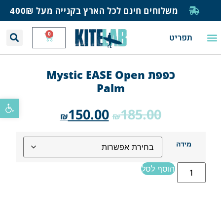
משלוחים חינם לכל הארץ בקנייה מעל 400₪
0
תפריט
יצירת קשר
תחזית רוח וגלים
חנות גלישה
בית ספר לגלישה
בלוג ומאמרים
כפפת Mystic EASE Open
Palm
פתח סרגל
150.00
185.00
₪
₪
מידה
הוסף לסל