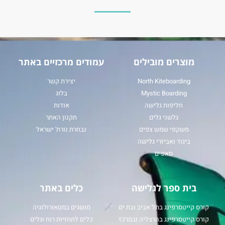
מוצרים מובילים
עמודים מרכזיים באתר
North Kiteboarding
יצירת קשר
Mystic Boarding
בלוג
חליפות גלישה
אודות
גלשני גלים
תקנון האתר
משקפי שמש צפים
נבחרת נורת' ישראל
ביגוד ואביזרי גלישה
סאפים
בית ספר לגלישה
כלים באתר
קורס קייטסרפינג בתל אביב ובת ים
מושגים במטאורולוגיה
קורס קייטסרפינג בהרצליה ובמרכז
כלים לתחזיות רוח וגלים