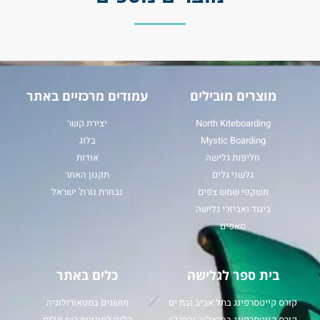
מוצרים מובילים
עמודים מרכזיים באתר
North Kiteboarding
יצירת קשר
Mystic Boarding
בלוג
חליפות גלישה
אודות
גלשני גלים
תקנון האתר
משקפי שמש צפים
נבחרת נורת' ישראל
ביגוד ואביזרי גלישה
סאפים
בית ספר לגלישה
כלים באתר
קורס קייטסרפינג בתל אביב ובת ים
מושגים במטאורולוגיה
קורס קייטסרפינג בהרצליה ובמרכז
כלים לתחזיות רוח וגלים