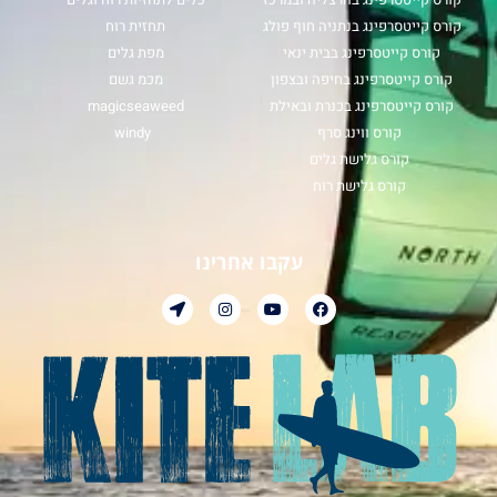
קורס קייטסרפינג בנתניה חוף פולג
תחזית רוח
קורס קייטסרפינג בבית ינאי
מפת גלים
קורס קייטסרפינג בחיפה ובצפון
מכמ גשם
קורס קייטסרפינג בכנרת ובאילת
magicseaweed
קורס ווינג סרף
windy
קורס גלישת גלים
קורס גלישת רוח
עקבו אחרינו