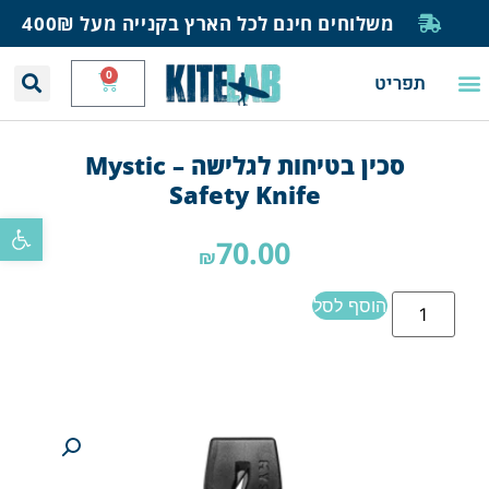
משלוחים חינם לכל הארץ בקנייה מעל 400₪
0
תפריט
יצירת קשר
תחזית רוח וגלים
חנות גלישה
בית ספר לגלישה
בלוג ומאמרים
סכין בטיחות לגלישה – Mystic
Safety Knife
פתח סרגל
70.00
₪
הוסף לסל