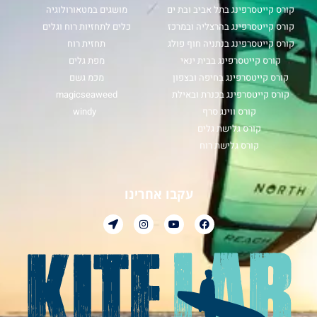
קורס קייטסרפינג בתל אביב ובת ים
מושגים במטאורולוגיה
קורס קייטסרפינג בהרצליה ובמרכז
כלים לתחזיות רוח וגלים
קורס קייטסרפינג בנתניה חוף פולג
תחזית רוח
קורס קייטסרפינג בבית ינאי
מפת גלים
קורס קייטסרפינג בחיפה ובצפון
מכמ גשם
קורס קייטסרפינג בכנרת ובאילת
magicseaweed
קורס ווינג סרף
windy
קורס גלישת גלים
קורס גלישת רוח
עקבו אחרינו