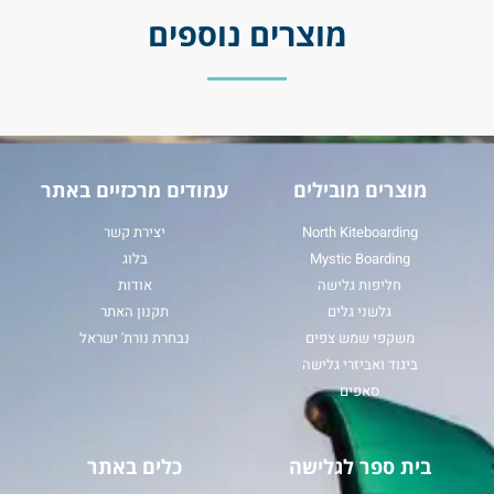
מוצרים נוספים
מוצרים מובילים
עמודים מרכזיים באתר
North Kiteboarding
יצירת קשר
Mystic Boarding
בלוג
חליפות גלישה
אודות
גלשני גלים
תקנון האתר
משקפי שמש צפים
נבחרת נורת' ישראל
ביגוד ואביזרי גלישה
סאפים
בית ספר לגלישה
כלים באתר