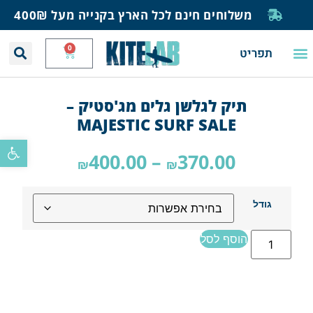
משלוחים חינם לכל הארץ בקנייה מעל 400₪
0
תפריט
יצירת קשר
תחזית רוח וגלים
חנות גלישה
בית ספר לגלישה
בלוג ומאמרים
תיק לגלשן גלים מג'סטיק –
MAJESTIC SURF SALE
פתח סרגל
400.00
–
370.00
₪
₪
גודל
הוסף לסל