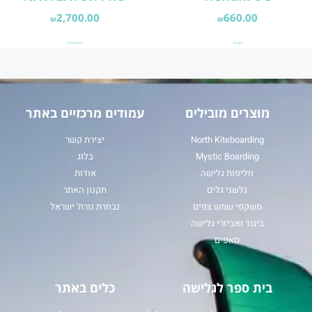
2,700.00
660.00
₪
₪
הוסף לסל
בחר אפשרויות
מוצרים מובילים
עמודים מרכזיים באתר
North Kiteboarding
יצירת קשר
Mystic Boarding
בלוג
חליפות גלישה
אודות
גלשני גלים
תקנון האתר
משקפי שמש צפים
נבחרת נורת' ישראל
ביגוד ואביזרי גלישה
סאפים
בית ספר לגלישה
כלים באתר