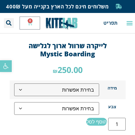
משלוחים חינם לכל הארץ בקנייה מעל 400₪
0
תפריט
יצירת קשר
תחזית רוח וגלים
חנות גלישה
בית ספר לגלישה
בלוג ומאמרים
לייקרה שרוול ארוך לגלישה
Mystic Boarding
פתח סרגל
250.00
₪
מידה
צבע
הוסף לסל