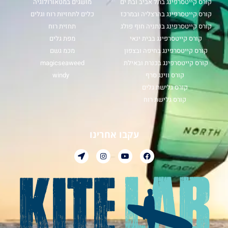
קורס קייטסרפינג בתל אביב ובת ים
מושגים במטאורולוגיה
קורס קייטסרפינג בהרצליה ובמרכז
כלים לתחזיות רוח וגלים
קורס קייטסרפינג בנתניה חוף פולג
תחזית רוח
קורס קייטסרפינג בבית ינאי
מפת גלים
קורס קייטסרפינג בחיפה ובצפון
מכמ גשם
קורס קייטסרפינג בכנרת ובאילת
magicseaweed
קורס ווינג סרף
windy
קורס גלישת גלים
קורס גלישת רוח
עקבו אחרינו