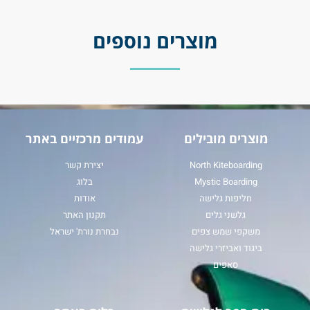
מוצרים נוספים
מוצרים מובילים
עמודים מרכזיים באתר
North Kiteboarding
יצירת קשר
Mystic Boarding
בלוג
חליפות גלישה
אודות
גלשני גלים
תקנון האתר
משקפי שמש צפים
נבחרת נורת' ישראל
ביגוד ואביזרי גלישה
סאפים