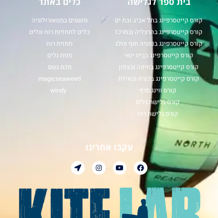
בית ספר לגלישה
כלים באתר
קורס קייטסרפינג בתל אביב ובת ים
מושגים במטאורולוגיה
קורס קייטסרפינג בהרצליה ובמרכז
כלים לתחזיות רוח וגלים
קורס קייטסרפינג בנתניה חוף פולג
תחזית רוח
קורס קייטסרפינג בבית ינאי
מפת גלים
קורס קייטסרפינג בחיפה ובצפון
מכמ גשם
קורס קייטסרפינג בכנרת ובאילת
magicseaweed
קורס ווינג סרף
windy
קורס גלישת גלים
קורס גלישת רוח
עקבו אחרינו