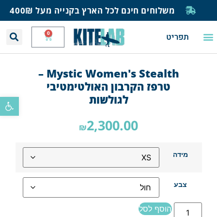
משלוחים חינם לכל הארץ בקנייה מעל 400₪
0
תפריט
יצירת קשר
תחזית רוח וגלים
חנות גלישה
בית ספר לגלישה
בלוג ומאמרים
Mystic Women's Stealth –
טרפז הקרבון האולטימטיבי
לגולשות
פתח סרגל
2,300.00
₪
מידה
צבע
הוסף לסל