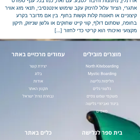
אדרנלין, מיומנות וחיבור לטבע. עם זאת, כמו בכל ענף ספורט
אתגרי, הציוד עלול להינזק עקב שימוש אינטנסיבי, תנאי מזג אוויר
קיצוניים או תאונות קלות וקשות בחוף. בין אם מדובר בקרע
בחופה, שסתום דולף, קווי קייט שחוקים או גלשן שניזוק, תיקון
מקצועי ואיכותי הוא קריטי כדי לחזור […]
מוצרים מובילים
עמודים מרכזיים באתר
North Kiteboarding
יצירת קשר
Mystic Boarding
בלוג
חליפות גלישה
אודות
גלשני גלים
תקנון האתר
משקפי שמש צפים
נבחרת נורת' ישראל
ביגוד ואביזרי גלישה
סאפים
בית ספר לגלישה
כלים באתר