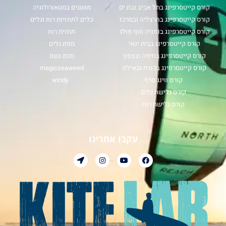
קורס קייטסרפינג בתל אביב ובת ים
מושגים במטאורולוגיה
קורס קייטסרפינג בהרצליה ובמרכז
כלים לתחזיות רוח וגלים
קורס קייטסרפינג בנתניה חוף פולג
תחזית רוח
קורס קייטסרפינג בבית ינאי
מפת גלים
קורס קייטסרפינג בחיפה ובצפון
מכמ גשם
קורס קייטסרפינג בכנרת ובאילת
magicseaweed
קורס ווינג סרף
windy
קורס גלישת גלים
קורס גלישת רוח
עקבו אחרינו