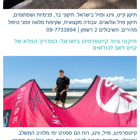
תיקון קייט, ווינג ופויל בישראל: תיקוני בד, פנימיות ושסתומים,
תיקון פויל וגלשנים. עבודה מקצועית, שקיפות מלאה וזמני טיפול
מהירים. השיבולים 2 רשפון | 09-7733894
תיקוני ציוד קייטסרפינג בישראל: המדריך המלא של
קייט לאב לגולשים
קייטסרפינג, פויל, ווינג, רוח הם ספורט ימי מלהיב המשלב