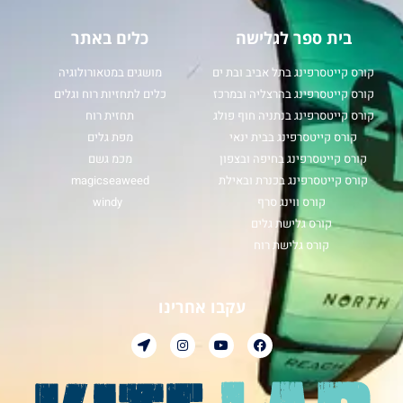
בית ספר לגלישה
כלים באתר
קורס קייטסרפינג בתל אביב ובת ים
מושגים במטאורולוגיה
קורס קייטסרפינג בהרצליה ובמרכז
כלים לתחזיות רוח וגלים
קורס קייטסרפינג בנתניה חוף פולג
תחזית רוח
קורס קייטסרפינג בבית ינאי
מפת גלים
קורס קייטסרפינג בחיפה ובצפון
מכמ גשם
קורס קייטסרפינג בכנרת ובאילת
magicseaweed
קורס ווינג סרף
windy
קורס גלישת גלים
קורס גלישת רוח
עקבו אחרינו