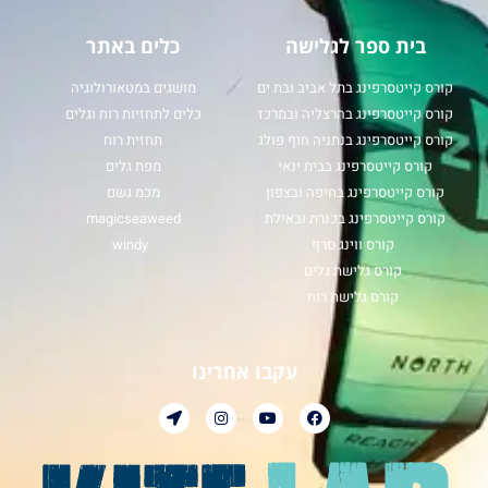
בית ספר לגלישה
כלים באתר
קורס קייטסרפינג בתל אביב ובת ים
מושגים במטאורולוגיה
קורס קייטסרפינג בהרצליה ובמרכז
כלים לתחזיות רוח וגלים
קורס קייטסרפינג בנתניה חוף פולג
תחזית רוח
קורס קייטסרפינג בבית ינאי
מפת גלים
קורס קייטסרפינג בחיפה ובצפון
מכמ גשם
קורס קייטסרפינג בכנרת ובאילת
magicseaweed
קורס ווינג סרף
windy
קורס גלישת גלים
קורס גלישת רוח
עקבו אחרינו