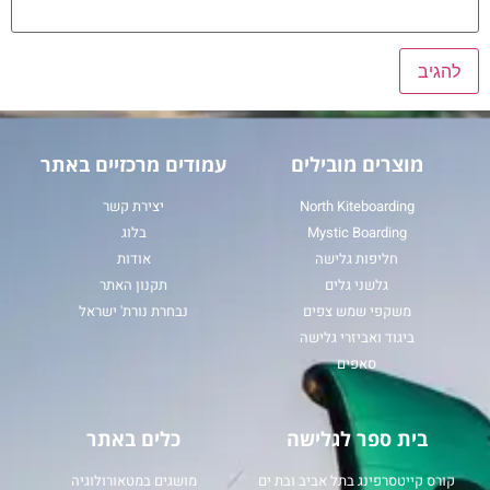
מוצרים מובילים
עמודים מרכזיים באתר
North Kiteboarding
יצירת קשר
Mystic Boarding
בלוג
חליפות גלישה
אודות
גלשני גלים
תקנון האתר
משקפי שמש צפים
נבחרת נורת' ישראל
ביגוד ואביזרי גלישה
סאפים
בית ספר לגלישה
כלים באתר
קורס קייטסרפינג בתל אביב ובת ים
מושגים במטאורולוגיה