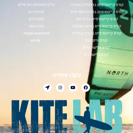
קורס קייטסרפינג בהרצליה ובמרכז
כלים לתחזיות רוח וגלים
קורס קייטסרפינג בנתניה חוף פולג
תחזית רוח
קורס קייטסרפינג בבית ינאי
מפת גלים
קורס קייטסרפינג בחיפה ובצפון
מכמ גשם
קורס קייטסרפינג בכנרת ובאילת
magicseaweed
קורס ווינג סרף
windy
קורס גלישת גלים
קורס גלישת רוח
עקבו אחרינו