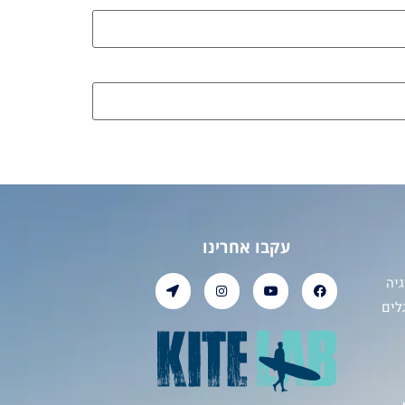
עקבו אחרינו
יה
לים