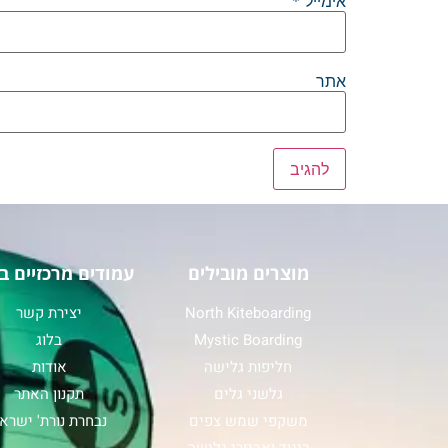
אימייל
*
אתר
מוצרים מובילים
עמודים מרכזיים ב
North Kiteboarding
יצירת קשר
Mystic Boarding
בלוג
חליפות גלישה
אודות
גלשני גלים
תקנון האתר
משקפי שמש צפים
נבחרת נורת' ישרא