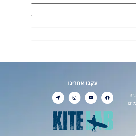
עקבו אחרינו
יה
לים