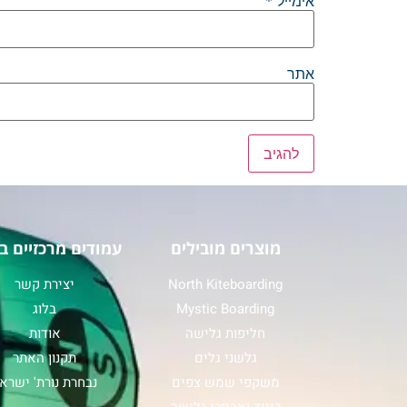
אימייל
*
אתר
מוצרים מובילים
עמודים מרכזיים ב
North Kiteboarding
יצירת קשר
Mystic Boarding
בלוג
חליפות גלישה
אודות
גלשני גלים
תקנון האתר
משקפי שמש צפים
נבחרת נורת' ישרא