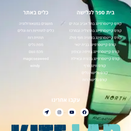
בית ספר לגלישה
כלים באתר
קורס קייטסרפינג בתל אביב ובת ים
מושגים במטאורולוגיה
קורס קייטסרפינג בהרצליה ובמרכז
כלים לתחזיות רוח וגלים
קורס קייטסרפינג בנתניה חוף פולג
תחזית רוח
קורס קייטסרפינג בבית ינאי
מפת גלים
קורס קייטסרפינג בחיפה ובצפון
מכמ גשם
קורס קייטסרפינג בכנרת ובאילת
magicseaweed
קורס ווינג סרף
windy
קורס גלישת גלים
קורס גלישת רוח
עקבו אחרינו