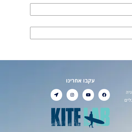
עקבו אחרינו
יה
לים