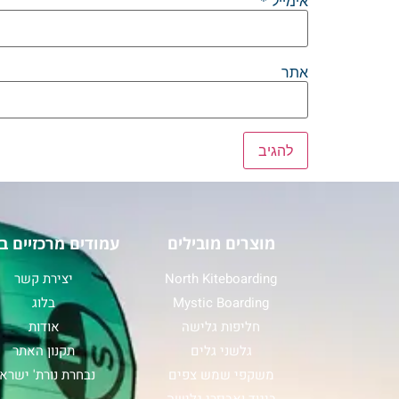
אימייל
*
אתר
מוצרים מובילים
עמודים מרכזיים ב
North Kiteboarding
יצירת קשר
Mystic Boarding
בלוג
חליפות גלישה
אודות
גלשני גלים
תקנון האתר
משקפי שמש צפים
נבחרת נורת' ישרא