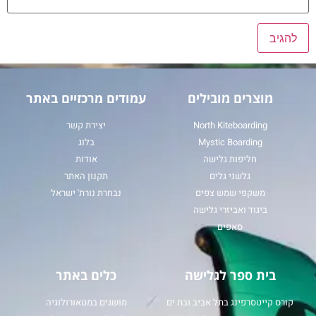
מוצרים מובילים
עמודים מרכזיים באתר
North Kiteboarding
יצירת קשר
Mystic Boarding
בלוג
חליפות גלישה
אודות
גלשני גלים
תקנון האתר
משקפי שמש צפים
נבחרת נורת' ישראל
ביגוד ואביזרי גלישה
סאפים
בית ספר לגלישה
כלים באתר
קורס קייטסרפינג בתל אביב ובת ים
מושגים במטאורולוגיה