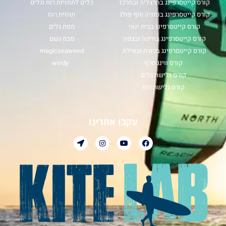
קורס קייטסרפינג בהרצליה ובמרכז
כלים לתחזיות רוח וגלים
קורס קייטסרפינג בנתניה חוף פולג
תחזית רוח
קורס קייטסרפינג בבית ינאי
מפת גלים
קורס קייטסרפינג בחיפה ובצפון
מכמ גשם
קורס קייטסרפינג בכנרת ובאילת
magicseaweed
קורס ווינג סרף
windy
קורס גלישת גלים
קורס גלישת רוח
עקבו אחרינו