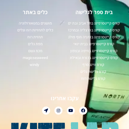
בית ספר לגלישה
כלים באתר
קורס קייטסרפינג בתל אביב ובת ים
מושגים במטאורולוגיה
קורס קייטסרפינג בהרצליה ובמרכז
כלים לתחזיות רוח וגלים
קורס קייטסרפינג בנתניה חוף פולג
תחזית רוח
קורס קייטסרפינג בבית ינאי
מפת גלים
קורס קייטסרפינג בחיפה ובצפון
מכמ גשם
קורס קייטסרפינג בכנרת ובאילת
magicseaweed
קורס ווינג סרף
windy
קורס גלישת גלים
קורס גלישת רוח
עקבו אחרינו