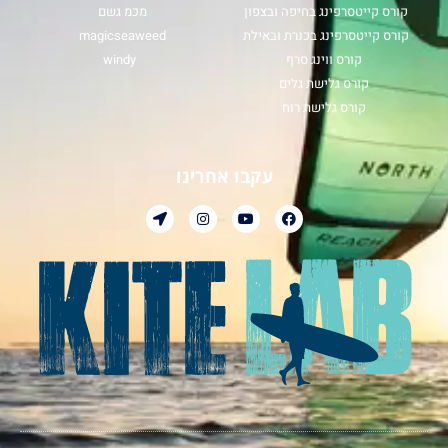
קורס קייטסרפינג בחיפה ובצפון
מכמ גשם
קורס קייטסרפינג בכנרת ובאילת
magicseaweed
קורס ווינג סרף
windy
קורס גלישת גלים
קורס גלישת רוח
עקבו אחרינו