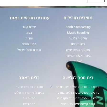
מוצרים מובילים
עמודים מרכזיים באתר
North Kiteboarding
יצירת קשר
Mystic Boarding
בלוג
חליפות גלישה
אודות
גלשני גלים
תקנון האתר
משקפי שמש צפים
נבחרת נורת' ישראל
ביגוד ואביזרי גלישה
סאפים
בית ספר לגלישה
כלים באתר
קורס קייטסרפינג בתל אביב ובת ים
מושגים במטאורולוגיה
קורס קייטסרפינג בהרצליה ובמרכז
כלים לתחזיות רוח וגלים
קורס קייטסרפינג בנתניה חוף פולג
תחזית רוח
קורס קייטסרפינג בבית ינאי
מפת גלים