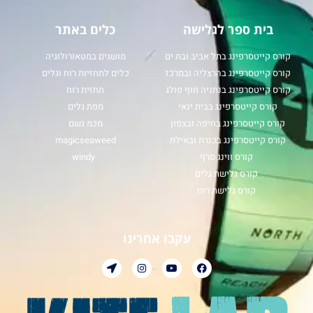
בית ספר לגלישה
כלים באתר
קורס קייטסרפינג בתל אביב ובת ים
מושגים במטאורולוגיה
קורס קייטסרפינג בהרצליה ובמרכז
כלים לתחזיות רוח וגלים
קורס קייטסרפינג בנתניה חוף פולג
תחזית רוח
קורס קייטסרפינג בבית ינאי
מפת גלים
קורס קייטסרפינג בחיפה ובצפון
מכמ גשם
קורס קייטסרפינג בכנרת ובאילת
magicseaweed
קורס ווינג סרף
windy
קורס גלישת גלים
קורס גלישת רוח
עקבו אחרינו