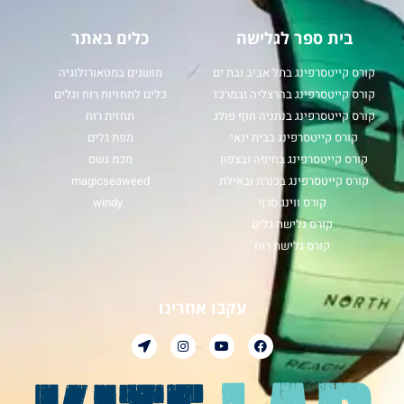
בית ספר לגלישה
כלים באתר
קורס קייטסרפינג בתל אביב ובת ים
מושגים במטאורולוגיה
קורס קייטסרפינג בהרצליה ובמרכז
כלים לתחזיות רוח וגלים
קורס קייטסרפינג בנתניה חוף פולג
תחזית רוח
קורס קייטסרפינג בבית ינאי
מפת גלים
קורס קייטסרפינג בחיפה ובצפון
מכמ גשם
קורס קייטסרפינג בכנרת ובאילת
magicseaweed
קורס ווינג סרף
windy
קורס גלישת גלים
קורס גלישת רוח
עקבו אחרינו