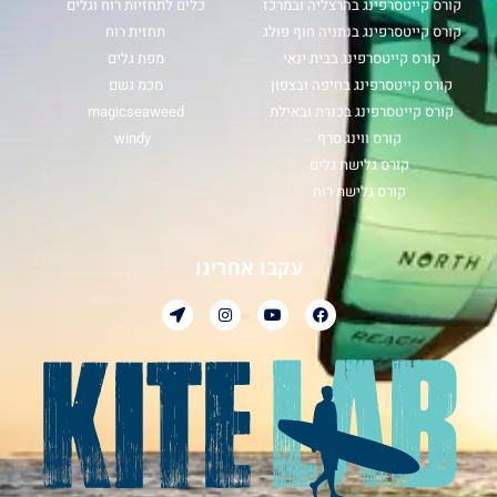
קורס קייטסרפינג בהרצליה ובמרכז
כלים לתחזיות רוח וגלים
קורס קייטסרפינג בנתניה חוף פולג
תחזית רוח
קורס קייטסרפינג בבית ינאי
מפת גלים
קורס קייטסרפינג בחיפה ובצפון
מכמ גשם
קורס קייטסרפינג בכנרת ובאילת
magicseaweed
קורס ווינג סרף
windy
קורס גלישת גלים
קורס גלישת רוח
עקבו אחרינו