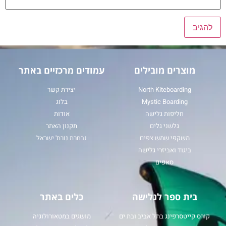
מוצרים מובילים
עמודים מרכזיים באתר
North Kiteboarding
יצירת קשר
Mystic Boarding
בלוג
חליפות גלישה
אודות
גלשני גלים
תקנון האתר
משקפי שמש צפים
נבחרת נורת' ישראל
ביגוד ואביזרי גלישה
סאפים
בית ספר לגלישה
כלים באתר
קורס קייטסרפינג בתל אביב ובת ים
מושגים במטאורולוגיה