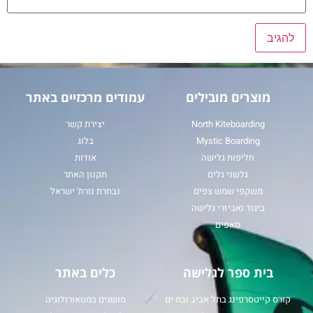
מוצרים מובילים
עמודים מרכזיים באתר
North Kiteboarding
יצירת קשר
Mystic Boarding
בלוג
חליפות גלישה
אודות
גלשני גלים
תקנון האתר
משקפי שמש צפים
נבחרת נורת' ישראל
ביגוד ואביזרי גלישה
סאפים
בית ספר לגלישה
כלים באתר
קורס קייטסרפינג בתל אביב ובת ים
מושגים במטאורולוגיה