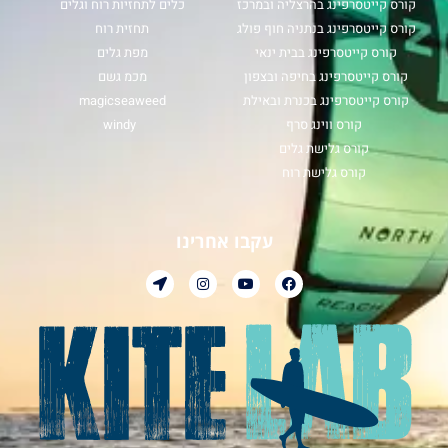
קורס קייטסרפינג בהרצליה ובמרכז
כלים לתחזיות רוח וגלים
קורס קייטסרפינג בנתניה חוף פולג
תחזית רוח
קורס קייטסרפינג בבית ינאי
מפת גלים
קורס קייטסרפינג בחיפה ובצפון
מכמ גשם
קורס קייטסרפינג בכנרת ובאילת
magicseaweed
קורס ווינג סרף
windy
קורס גלישת גלים
קורס גלישת רוח
עקבו אחרינו