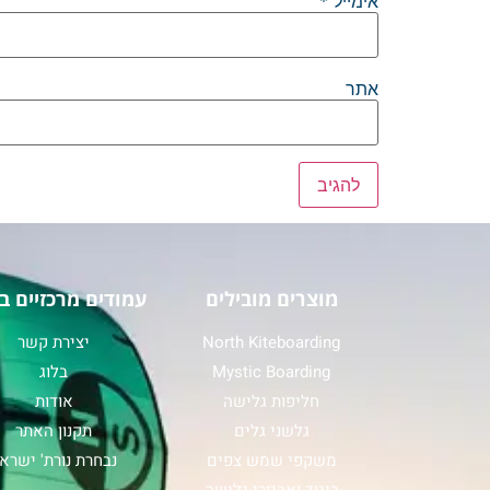
אימייל
*
אתר
מוצרים מובילים
עמודים מרכזיים ב
North Kiteboarding
יצירת קשר
Mystic Boarding
בלוג
חליפות גלישה
אודות
גלשני גלים
תקנון האתר
משקפי שמש צפים
נבחרת נורת' ישרא