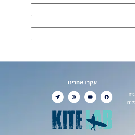
עקבו אחרינו
יה
לים